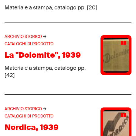
Materiale a stampa, catalogo pp. [20]
San Marco
(29)
Asics
(28)
Raichle
(26)
Converse
(24)
ARCHIVIO STORICO
Dynafit
CATALOGHI DI PRODOTTO
(24)
Koflach
La "Dolomite", 1939
(24)
Kronos
(24)
Materiale a stampa, catalogo pp.
Dachstein
(23)
[42]
New Balance
(21)
Etonic
(20)
Caber
(18)
Sangiorgio
ARCHIVIO STORICO
(18)
CATALOGHI DI PRODOTTO
Head
(17)
Alpina
Nordica, 1939
(16)
Rossignol