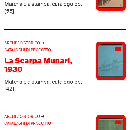
(16)
Materiale a stampa, catalogo pp.
Hi-Tec
(15)
[56]
Munari
(15)
Patrick
(15)
Avia
(14)
Brooks
ARCHIVIO STORICO
(14)
CATALOGHI DI PRODOTTO
Sergio Tacchini
(14)
La Scarpa Munari,
Bonis
(13)
1930
Ellesse
(13)
Le coq sportif
(13)
Materiale a stampa, catalogo pp.
Mizuno
(13)
[42]
KangaROOS
(12)
Karhu
(12)
Roces
(12)
ARCHIVIO STORICO
Lowa
(11)
CATALOGHI DI PRODOTTO