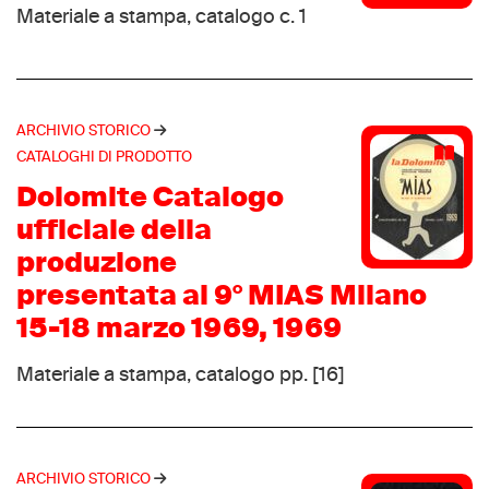
Materiale a stampa, catalogo c. 1
Carrera
(1)
Car Shoe
(1)
Castiglioni Giovanni
(1)
Cavallo
(1)
ARCHIVIO STORICO
CCM
(1)
CATALOGHI DI PRODOTTO
Cerim
(1)
Dolomite Catalogo
Cherokee
(1)
ufficiale della
Chriss
(1)
produzione
Ciclo sport
(1)
presentata al 9° MIAS Milano
Ciesse Piumini
(1)
15-18 marzo 1969, 1969
Colle
(1)
Materiale a stampa, catalogo pp. [16]
Comfortable
(1)
Conformable
(1)
Continental
(1)
Coopas
ARCHIVIO STORICO
(1)