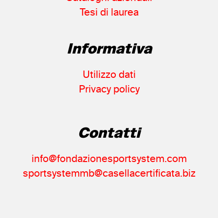
Tesi di laurea
Weitzmann
(1)
Wintersurf
(1)
Wolverine
(1)
Informativa
Xanthus
(1)
Yamaha
(1)
Utilizzo dati
Zandonà
(1)
Privacy policy
Zetanord
(1)
Contatti
info@fondazionesportsystem.com
sportsystemmb@casellacertificata.biz