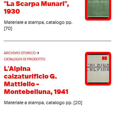
Pony
(11)
"La Scarpa Munari",
Prince
(11)
1930
Trappeur
(11)
Materiale a stampa, catalogo pp.
Weinmann
(11)
[70]
Artex
(10)
Kastinger
(10)
L.A. Gear
(10)
ARCHIVIO STORICO
La mondiale
(10)
CATALOGHI DI PRODOTTO
Look
(10)
L'Alpina
Saucony
(10)
calzaturificio G.
Superga
(10)
Mattiello -
Vendramini
(10)
Montebelluna, 1941
Asolo
(9)
Foot-Joy
(9)
Materiale a stampa, catalogo pp. [20]
Mephisto
(9)