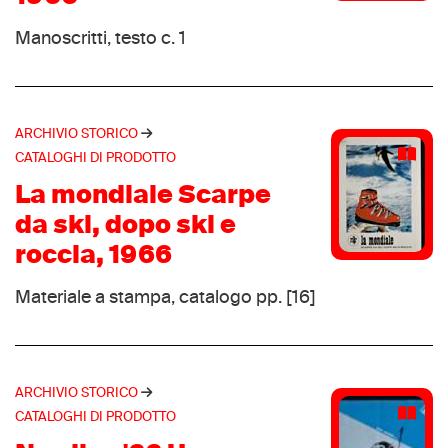
Kaepa
(4)
Kappa
Manoscritti, testo c. 1
(4)
Rollerblade
(4)
Simod
(4)
Timberland
(4)
ARCHIVIO STORICO
Trak
CATALOGHI DI PRODOTTO
(4)
Tyrolia
La mondiale Scarpe
(4)
Umbro
da ski, dopo ski e
(4)
Völkl
roccia, 1966
(4)
British Knights
(3)
Materiale a stampa, catalogo pp. [16]
Du Pont
(3)
Kinner
(3)
Lacoste
(3)
ARCHIVIO STORICO
La sportiva
(3)
CATALOGHI DI PRODOTTO
Line 7
(3)