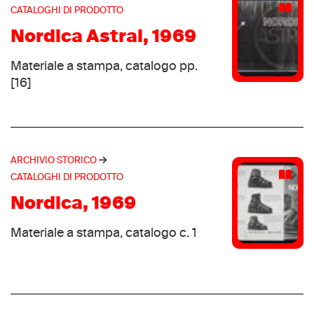
CATALOGHI DI PRODOTTO
Cryuff
(1)
DAG
Nordica Astral, 1969
(1)
Dakster
(1)
Materiale a stampa, catalogo pp.
Dribbling
(1)
[16]
Duarig
(1)
Ektelon
(1)
ESS ,v,a,r, bindings
(1)
Evolo
ARCHIVIO STORICO
(1)
CATALOGHI DI PRODOTTO
Fabra
(1)
Nordica, 1969
Goodyear
(1)
Groupe Bernard Tapie Sport
(1)
Materiale a stampa, catalogo c. 1
Heierling
(1)
Hongson
(1)
Hotspring
(1)
Hudora
(1)