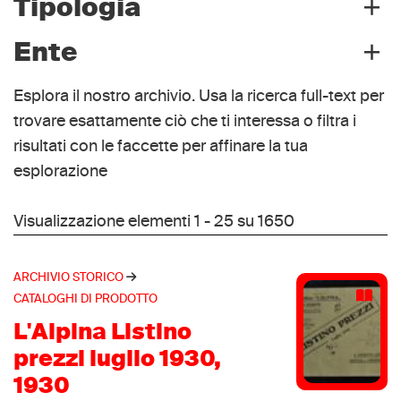
Enti
+
Tipologia
Archivio storico
(1650)
+
Ente
Cataloghi di prodotto
(1650)
Data da
Data a
materiale a stampa
(1648)
Esplora il nostro archivio. Usa la ricerca full-text per
manoscritti
(2)
trovare esattamente ciò che ti interessa o filtra i
Diadora
(131)
risultati con le faccette per affinare la tua
Nordica
(63)
esplorazione
Lotto
(59)
Puma
(49)
Visualizzazione elementi 1 - 25 su 1650
Nike
(47)
Salomon
(42)
ARCHIVIO STORICO
Adidas
(41)
CATALOGHI DI PRODOTTO
Reebok
(39)
L'Alpina Listino
Tecnica
(39)
prezzi luglio 1930,
Lange
(34)
1930
Dolomite
(31)