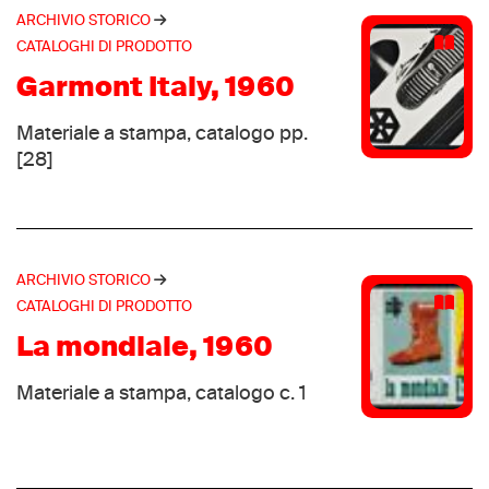
ITW Fastex Italia
ARCHIVIO STORICO
(1)
CATALOGHI DI PRODOTTO
Jalas
(1)
Garmont Italy, 1960
Joma
(1)
Keds
(1)
Materiale a stampa, catalogo pp.
Kelme
(1)
[28]
Killtec
(1)
L.L. Bean
(1)
La Reginetta
(1)
ARCHIVIO STORICO
La Robusta
(1)
CATALOGHI DI PRODOTTO
Le caf
(1)
La mondiale, 1960
Ligne 7
(1)
Lumberjack
(1)
Materiale a stampa, catalogo c. 1
Lydico
(1)
Marsupio
(1)
Maseur
(1)