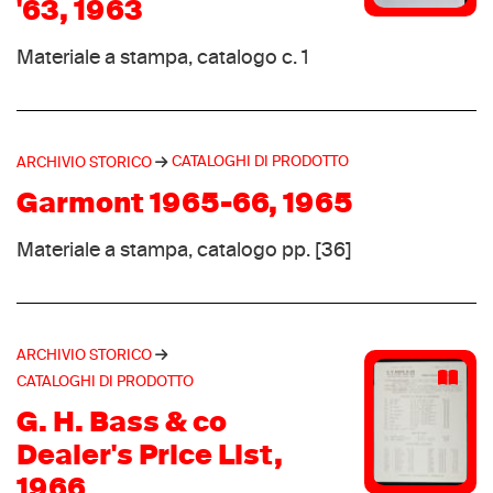
Brixia
'63, 1963
(5)
Dainese
(5)
Materiale a stampa, catalogo c. 1
Dival
(5)
Hartjes
(5)
Rykä
(5)
CATALOGHI DI PRODOTTO
ARCHIVIO STORICO
Scarpa
(5)
Garmont 1965-66, 1965
Tanel
(5)
Anniel sport
(4)
Materiale a stampa, catalogo pp. [36]
Arkos
(4)
Asahi
(4)
Crispi sport
(4)
ARCHIVIO STORICO
Daiwa
(4)
CATALOGHI DI PRODOTTO
Hanson
(4)
G. H. Bass & co
Hanwag
(4)
Dealer's Price List,
Hummel
(4)
1966