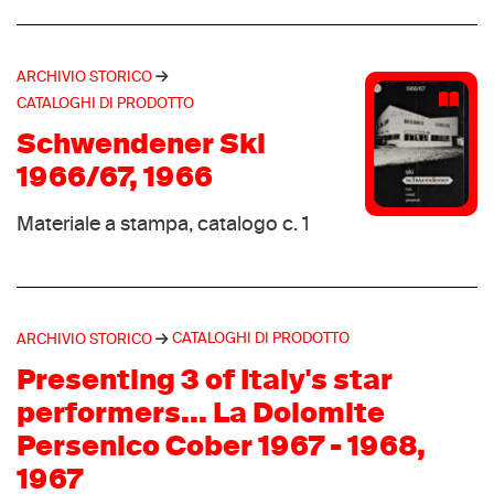
3 Elle
(1)
Aigle
(1)
Airone
ARCHIVIO STORICO
(1)
CATALOGHI DI PRODOTTO
Airwalk
(1)
Schwendener Ski
Aku
(1)
1966/67, 1966
ALP
(1)
Alveo
(1)
Materiale a stampa, catalogo c. 1
API
(1)
Armond
(1)
Ascolana
(1)
CATALOGHI DI PRODOTTO
ARCHIVIO STORICO
Astro
(1)
Presenting 3 of Italy's star
Atomic
(1)
performers... La Dolomite
Baldinini
(1)
Persenico Cober 1967 - 1968,
Balzer
(1)
1967
Belfe
(1)