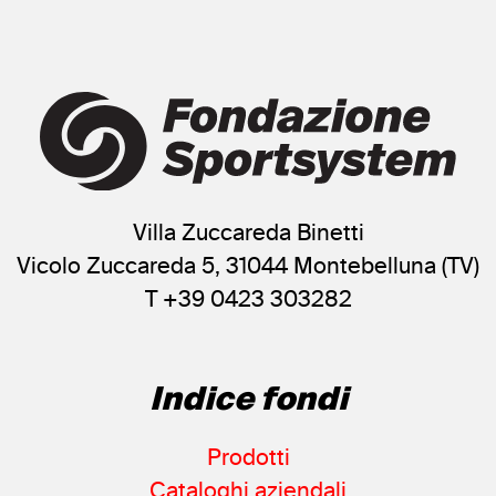
Romika
(1)
Schwendener
(1)
Slazenger
(1)
Snow Runner
(1)
Soldini
(1)
Spectrum sports
(1)
Stefan
(1)
Villa Zuccareda Binetti
Stiefelkönig
(1)
Vicolo Zuccareda 5, 31044 Montebelluna (TV)
TR
(1)
T +39 0423 303282
Uhlsystem
(1)
Uniroyal
(1)
Vans
Indice fondi
(1)
Vaude
(1)
Prodotti
Vision street wear
(1)
Cataloghi aziendali
Walcor
(1)