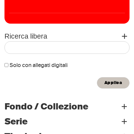
+
Ricerca libera
Solo con allegati digitali
Titolo
+
Fondo / Collezione
Persone
+
Serie
Archivio storico
(1650)