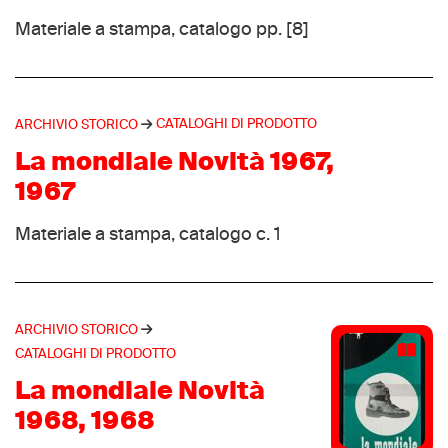
Bellona
(1)
Materiale a stampa, catalogo pp. [8]
Benetton
(1)
Best Company
(1)
Bike
(1)
CATALOGHI DI PRODOTTO
ARCHIVIO STORICO
Birkenstock
(1)
La mondiale Novità 1967,
BladeRunner
(1)
1967
Bleyer
(1)
Blizzard
(1)
Materiale a stampa, catalogo c. 1
Brasilen
(1)
Brütting
(1)
Burberry
(1)
ARCHIVIO STORICO
Burton
(1)
CATALOGHI DI PRODOTTO
Cacao
(1)
La mondiale Novità
Canstar
(1)
1968, 1968
Carell
(1)