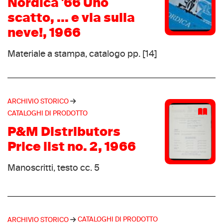
Nordica '66 Uno
Mile 1933
(3)
scatto, ... e via sulla
Pro-Specs
(3)
neve!, 1966
Rockport
(3)
Tretorn
(3)
Materiale a stampa, catalogo pp. [14]
Turntec
(3)
Achilles
(2)
Aifos
(2)
ARCHIVIO STORICO
Alix
(2)
CATALOGHI DI PRODOTTO
Alpinestars
(2)
P&M Distributors
Autry
(2)
Price list no. 2, 1966
Bauer
(2)
Manoscritti, testo cc. 5
Boreal
(2)
Calzaturificio L'Alpina
(2)
Champion
(2)
Danner
(2)
CATALOGHI DI PRODOTTO
ARCHIVIO STORICO