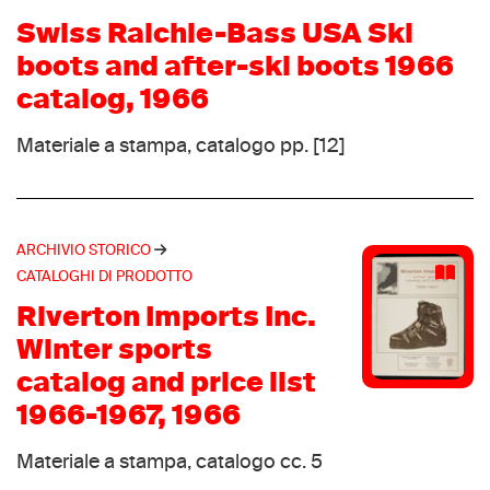
Demon
(2)
Swiss Raichle-Bass USA Ski
Donnay
(2)
boots and after-ski boots 1966
Dynastar
(2)
catalog, 1966
Fjällräven
(2)
Gronell
Materiale a stampa, catalogo pp. [12]
(2)
K-Swiss
(2)
Kastle
(2)
Kaufman
(2)
ARCHIVIO STORICO
Lanzera
CATALOGHI DI PRODOTTO
(2)
Meindl
(2)
Riverton Imports Inc.
Pfister
(2)
Winter sports
Pro Kennex
(2)
catalog and price list
Travel fox
(2)
1966-1967, 1966
Uvex
(2)
Materiale a stampa, catalogo cc. 5
Vasque
(2)