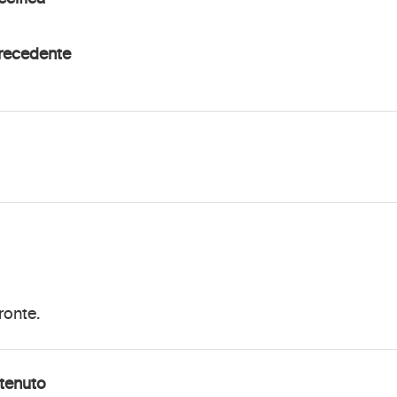
precedente
ronte.
ntenuto