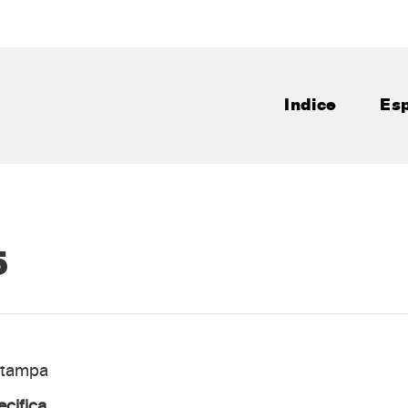
Indice
Esp
5
 stampa
ecifica