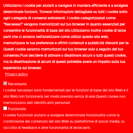
PROGETTO FINANZIATO NELL’AMBITO DEL
Utilizziamo i cookie per aiutarti a navigare in maniera efficiente e a svolgere
PNRR - FINANZIATO DALL’UNIONE EUROPEA –
determinate funzioni. Troverai informazioni dettagliate su tutti i cookie sotto
NEXT GENERATION EU
ogni categoria di consensi sottostanti. I cookie categorizzatati come
INCENTIVO Decreto Direttoriale n. 385 del
“Necessari” vengono memorizzati sul tuo browser in quanto essenziali per
consentire le funzionalità di base del sito.
Utilizziamo inoltre cookie di terze
19/10/2022
parti che ci aiutano nell’analizzare come utilizzi questo sito web,
PROT. PROGETTO TOCC0000456
memorizzare le tue preferenze e offrirti contenuti e pubblicità rilevanti per te.
COR 15909762 – CUP C17J23000670008
Questi cookie saranno memorizzati sul tuo browser solo a seguito del tuo
consenso.
Puoi decidere di attivare o disattivare alcuni o tutti questi cookie,
TOTALE PIANO DI SPESA: € 98.600,00
ma la disattivazione di alcuni di questi potrebbe avere un impatto sulla tua
BENEFICIARIA: FONDAZIONE SPORTSYSTEM -
esperienza sul browser.
ENTE DEL TERZO SETTORE
Privacy policy
Necessaria
I cookie necessari sono fondamentali per le funzioni di base del sito Web e il
sito Web non funzionerà nel modo previsto senza di essi.Questi cookie non
memorizzano dati identificativi personali.
Funzionale
I cookie funzionali aiutano a svolgere determinate funzionalità come la
condivisione del contenuto del sito Web su piattaforme di social media, la
raccolta di feedback e altre funzionalità di terze parti.