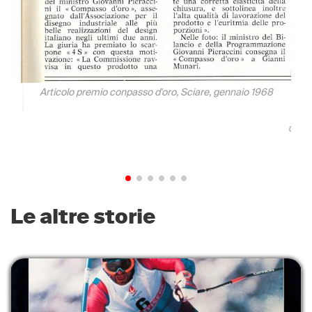
Articolo premio conpasso d'oro, Sciare, gennaio 1968
1958
Catal
Le altre storie