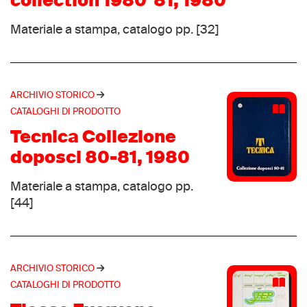
collection 1980 '81, 1980
Calzaturificio Trans Alpes
(1)
Canstar
(1)
Materiale a stampa, catalogo pp. [32]
Carell
(1)
Carrera
(1)
Car Shoe
(1)
ARCHIVIO STORICO
Castiglioni Giovanni
(1)
CATALOGHI DI PRODOTTO
Cavallo
(1)
Tecnica Collezione
CCM
(1)
doposci 80-81, 1980
Cerim
(1)
Materiale a stampa, catalogo pp.
Cherokee
(1)
[44]
Chriss
(1)
Ciclo sport
(1)
Ciesse Piumini
(1)
Colle
ARCHIVIO STORICO
(1)
CATALOGHI DI PRODOTTO
Comfortable
(1)