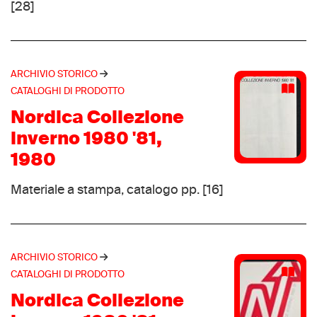
[28]
Scarpa
(6)
Alpinestars
(5)
Brixia
(5)
ARCHIVIO STORICO
Dainese
(5)
CATALOGHI DI PRODOTTO
Dival
(5)
Nordica Collezione
Hartjes
(5)
inverno 1980 '81,
Rykä
(5)
1980
Anniel sport
(4)
Arkos
(4)
Materiale a stampa, catalogo pp. [16]
Asahi
(4)
Crispi sport
(4)
Daiwa
(4)
ARCHIVIO STORICO
Hanson
(4)
CATALOGHI DI PRODOTTO
Hanwag
(4)
Nordica Collezione
Hummel
(4)