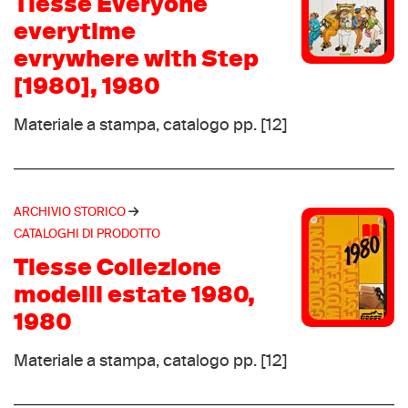
Tiesse Everyone
Conformable
(1)
everytime
Continental
(1)
evrywhere with Step
Coopas
(1)
[1980], 1980
Cryuff
(1)
DAG
(1)
Materiale a stampa, catalogo pp. [12]
Dakster
(1)
Derby
(1)
Dino f.lli Bertlè
(1)
ARCHIVIO STORICO
Dribbling
(1)
CATALOGHI DI PRODOTTO
Duarig
(1)
Tiesse Collezione
Ektelon
(1)
modelli estate 1980,
ESS ,v,a,r, bindings
(1)
1980
Evolo
(1)
Fabra
Materiale a stampa, catalogo pp. [12]
(1)
Goodyear
(1)