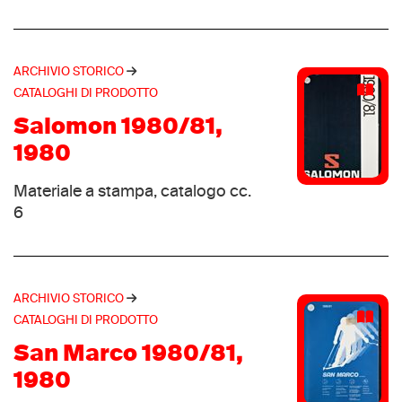
(2)
Dynastar
(2)
Fjällräven
(2)
ARCHIVIO STORICO
Gaerne
(2)
CATALOGHI DI PRODOTTO
Gronell
(2)
Salomon 1980/81,
K-Swiss
(2)
1980
Kastle
(2)
Kaufman
Materiale a stampa, catalogo cc.
(2)
6
Lanzera
(2)
Meindl
(2)
Nike 360 Holding
(2)
Pfister
(2)
ARCHIVIO STORICO
Pro Kennex
CATALOGHI DI PRODOTTO
(2)
Travel fox
San Marco 1980/81,
(2)
Uvex
1980
(2)