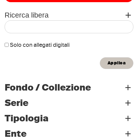
+
Ricerca libera
Solo con allegati digitali
Titolo
+
Fondo / Collezione
Persone
+
Serie
Archivio storico
Enti
(1650)
+
Tipologia
Biblioteca
(220)
Archivio storico
(1650)
+
Collezione museale
Ente
(199)