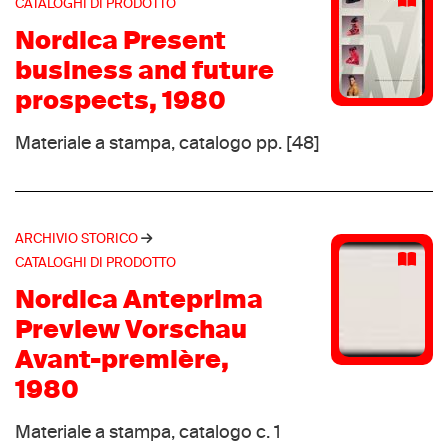
CATALOGHI DI PRODOTTO
Pontini
(3)
Nordica Present
Pro-Specs
(3)
business and future
Rockport
(3)
prospects, 1980
Tretorn
(3)
Materiale a stampa, catalogo pp. [48]
Turntec
(3)
Achilles
(2)
Aifos
(2)
Alix
ARCHIVIO STORICO
(2)
CATALOGHI DI PRODOTTO
Autry
(2)
Boreal
Nordica Anteprima
(2)
Calzaturificio L'Alpina
Preview Vorschau
(2)
Champion
Avant-première,
(2)
Danner
1980
(2)
Demon
(2)
Materiale a stampa, catalogo c. 1
Donnay