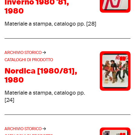
inverno 1980 '81,
Kaepa
(4)
1980
Kappa
(4)
Materiale a stampa, catalogo pp. [28]
Kinner
(4)
Simod
(4)
Timberland
(4)
Trak
ARCHIVIO STORICO
(4)
CATALOGHI DI PRODOTTO
Tyrolia
(4)
Nordica [1980/81],
Umbro
(4)
1980
Völkl
(4)
Bauer
(3)
Materiale a stampa, catalogo pp.
British Knights
(3)
[24]
Du Pont
(3)
Lacoste
(3)
Line 7
(3)
ARCHIVIO STORICO
Mile 1933
(3)