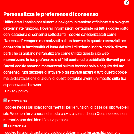
Personalizza le preferenze di consenso
PROGETTO FINANZIATO NELL’AMBITO DEL
Utilizziamo i cookie per aiutarti a navigare in maniera efficiente e a svolgere
PNRR - FINANZIATO DALL’UNIONE EUROPEA –
determinate funzioni. Troverai informazioni dettagliate su tutti i cookie sotto
NEXT GENERATION EU
ogni categoria di consensi sottostanti. I cookie categorizzatati come
INCENTIVO Decreto Direttoriale n. 385 del
“Necessari” vengono memorizzati sul tuo browser in quanto essenziali per
consentire le funzionalità di base del sito.
Utilizziamo inoltre cookie di terze
19/10/2022
parti che ci aiutano nell’analizzare come utilizzi questo sito web,
PROT. PROGETTO TOCC0000456
memorizzare le tue preferenze e offrirti contenuti e pubblicità rilevanti per te.
COR 15909762 – CUP C17J23000670008
Questi cookie saranno memorizzati sul tuo browser solo a seguito del tuo
consenso.
Puoi decidere di attivare o disattivare alcuni o tutti questi cookie,
TOTALE PIANO DI SPESA: € 98.600,00
ma la disattivazione di alcuni di questi potrebbe avere un impatto sulla tua
BENEFICIARIA: FONDAZIONE SPORTSYSTEM -
esperienza sul browser.
ENTE DEL TERZO SETTORE
Privacy policy
Necessaria
I cookie necessari sono fondamentali per le funzioni di base del sito Web e il
sito Web non funzionerà nel modo previsto senza di essi.Questi cookie non
memorizzano dati identificativi personali.
Funzionale
I cookie funzionali aiutano a svolgere determinate funzionalità come la