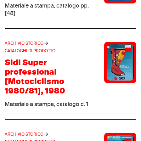
Vasque
(2)
Materiale a stampa, catalogo pp.
3 Elle
(1)
[48]
Aigle
(1)
Airone
(1)
Airwalk
(1)
ARCHIVIO STORICO
Aku
(1)
CATALOGHI DI PRODOTTO
ALP
(1)
Sidi Super
Alveo
(1)
professional
API
(1)
[Motociclismo
Armond
(1)
1980/81], 1980
Ascolana
(1)
Astro
Materiale a stampa, catalogo c. 1
(1)
Atomic
(1)
Baldinini
(1)
Balzer
(1)
ARCHIVIO STORICO