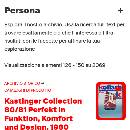
Cataloghi di prodotto
(1650)
Data da
Data a
materiale a stampa
(1648)
+
Biblioteca
Persona
(220)
manoscritti
(2)
Tesi di laurea
(220)
Diadora
(148)
Esplora il nostro archivio. Usa la ricerca full-text per
Collezione museale
(199)
Nordica
(84)
trovare esattamente ciò che ti interessa o filtra i
Prodotti
Compagnoni, Achille
(199)
(2)
Lotto
(70)
risultati con le faccette per affinare la tua
Lacedelli, Lino
(2)
Nike
(55)
esplorazione
Albertini, Demetrio
(1)
Dolomite
(51)
André Aamodt, Kjetil
(1)
Puma
Visualizzazione elementi 126 - 150 su 2069
(49)
Baggio, Roberto
(1)
Adidas
(44)
Ballan, Alessandro
(1)
Salomon
(42)
ARCHIVIO STORICO
Barros, Alex
(1)
Lange
CATALOGHI DI PRODOTTO
(40)
Bartoli, Michele
(1)
Tecnica
Kastinger Collection
(40)
Becker, Boris
(1)
Reebok
80/81 Perfekt in
(39)
Bellucci, Sandro
(1)
San Marco
Funktion, Komfort
(34)
Biagi, Max
(1)
Asics
und Design, 1980
(28)