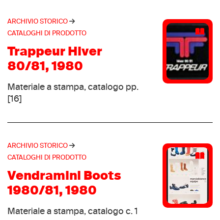
Groupe Bernard Tapie Sport
(1)
Heierling
(1)
ARCHIVIO STORICO
Hongson
CATALOGHI DI PRODOTTO
(1)
Hotspring
Trappeur Hiver
(1)
Hudora
80/81, 1980
(1)
ITW Fastex Italia
(1)
Materiale a stampa, catalogo pp.
Jalas
(1)
[16]
Joma
(1)
Keds
(1)
Kelme
(1)
ARCHIVIO STORICO
Killtec
(1)
CATALOGHI DI PRODOTTO
L.L. Bean
(1)
Vendramini Boots
La Reginetta
(1)
1980/81, 1980
La Robusta
(1)
Le caf
Materiale a stampa, catalogo c. 1
(1)