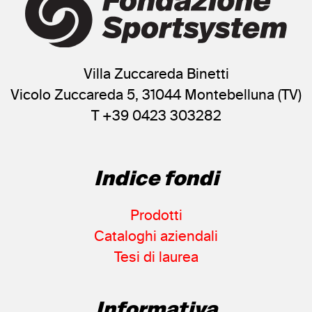
Stefan
(1)
Stiefelkönig
(1)
Toko
(1)
TR
Villa Zuccareda Binetti
(1)
Uhlsystem
Vicolo Zuccareda 5, 31044 Montebelluna (TV)
(1)
Uniroyal
T +39 0423 303282
(1)
Valsport
(1)
Vans
(1)
Indice fondi
Vaude
(1)
Vision street wear
(1)
Prodotti
Walcor
(1)
Cataloghi aziendali
Weitzmann
(1)
Tesi di laurea
Wintersurf
(1)
Wolverine
(1)
Xanthus
(1)
Informativa