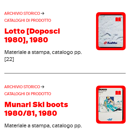
Vaccaroni, Dorina
(1)
Mephisto
(9)
Van Basten, Marco
(1)
ARCHIVIO STORICO
Wilson
(9)
Watcher, Anita
CATALOGHI DI PRODOTTO
(1)
Tiesse
(8)
Zico (pseudonimo)
Lotto [Doposci
(1)
Trezeta
(8)
Zurbriggen, Pirmin
1980], 1980
(1)
Dalbello
(7)
Decathlon
(7)
Materiale a stampa, catalogo pp.
Spalding
[22]
(7)
Tanel
(7)
TBS
(7)
Dinsport
(6)
ARCHIVIO STORICO
La sportiva
(6)
CATALOGHI DI PRODOTTO
Mitre
(6)
Munari Ski boots
Nara
(6)
1980/81, 1980
Rollerblade
(6)
Materiale a stampa, catalogo pp.
Rucanor
(6)