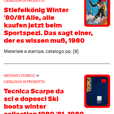
Battaille
CATALOGHI DI PRODOTTO
(1)
Belfe
Stiefelkönig Winter
(1)
Bellona
'80/81 Alle, alle
(1)
Benetton
kaufen jetzt beim
(1)
Best Company
Sportspezi. Das sagt einer,
(1)
Bike
der es wissen muß, 1980
(1)
Birkenstock
(1)
Materiale a stampa, catalogo pp. [8]
BladeRunner
(1)
Bleyer
(1)
Blizzard
(1)
ARCHIVIO STORICO
Brasilen
(1)
CATALOGHI DI PRODOTTO
Brütting
(1)
Tecnica Scarpe da
Burberry
(1)
sci e doposci Ski
Burton
(1)
boots winter
Cacao
(1)