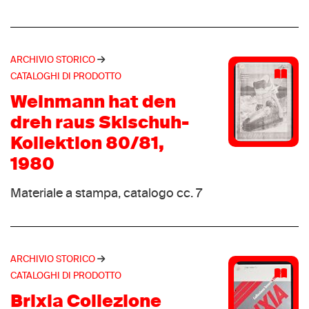
Ligne 7
(1)
Lumberjack
(1)
Lydico
(1)
ARCHIVIO STORICO
Marsupio
(1)
CATALOGHI DI PRODOTTO
Maseur
(1)
Weinmann hat den
MGM
(1)
dreh raus Skischuh-
Monte Grappa
(1)
Kollektion 80/81,
Morotto
(1)
1980
Nevea sport
(1)
Nort
Materiale a stampa, catalogo cc. 7
(1)
Northfeet
(1)
Northland
(1)
Northwave
(1)
ARCHIVIO STORICO
Omega
CATALOGHI DI PRODOTTO
(1)
One sport
Brixia Collezione
(1)