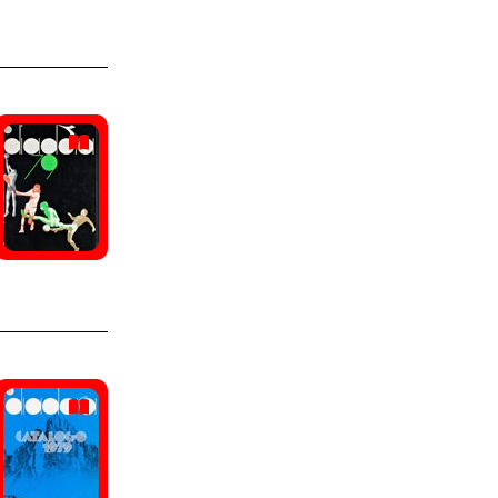
Prost, Alain
(1)
Prince
(11)
Razzoli, Giulio
(1)
Trappeur
(11)
Rigoni Stern, Mario
(1)
Weinmann
(11)
Roberts, Kenny
(1)
Artex
(10)
Sadler, Marc
(1)
Asolo
(10)
Senoner, Carlo
(1)
Fila
(10)
Serena, Aldo
(1)
Garmont
(10)
Shevchenko, Andriy
(1)
Kastinger
(10)
Signori, Giuseppe
(1)
L.A. Gear
(10)
Slight, Aaron
(1)
Look
(10)
Spalla, Fiorenzo
(1)
Risport
(10)
Strand, Stig
(1)
Saucony
(10)
Tescari, Fabrizio
(1)
Superga
(10)
Tomba, Alberto
(1)
Vendramini
(10)
Tonali, Sandro
(1)
Foot-Joy
(9)