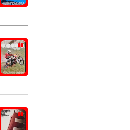
Vaccaroni, Dorina
(1)
Mephisto
(9)
Van Basten, Marco
(1)
Wilson
(9)
Watcher, Anita
(1)
Tiesse
(8)
Zico (pseudonimo)
(1)
Trezeta
(8)
Zurbriggen, Pirmin
(1)
Dalbello
(7)
Decathlon
(7)
Spalding
(7)
Tanel
(7)
TBS
(7)
Dinsport
(6)
La sportiva
(6)
Mitre
(6)
Nara
(6)
Rollerblade
(6)
Rucanor
(6)