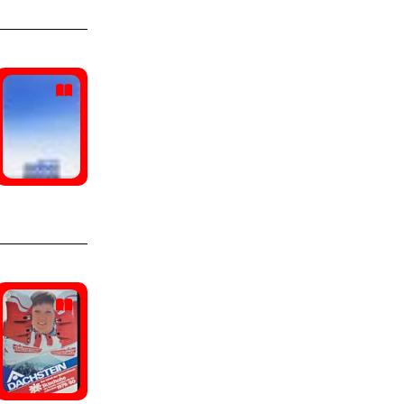
Icardi, Mauro
(1)
Ellesse
(15)
Inzaghi, Filippo
(1)
Hi-Tec
(15)
Kammerlander, Hans
(1)
Patrick
(15)
Kukoc, Toni
(1)
Avia
(14)
Lejeune, Eddie
(1)
Brooks
(14)
Lunger, Tamara
(1)
Sergio Tacchini
(14)
McGrady, Tracy
(1)
Bonis
(13)
Mei, Stefano
(1)
Le coq sportif
(13)
Mennea, Pietro
(1)
Mizuno
(13)
Miller, Bode
(1)
KangaROOS
(12)
Milosevic, Savo
(1)
Karhu
(12)
Moro, Simone
(1)
Roces
(12)
Ongaro, Walter
(1)
La mondiale
(11)
Perrotta, Simone
(1)
Lowa
(11)
Pirovano, Fabrizio
(1)
Pony
(11)