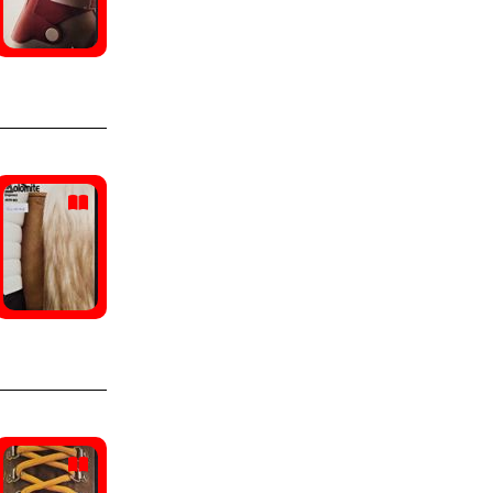
Scarpa
(6)
Alpinestars
(5)
Brixia
(5)
Dainese
(5)
Dival
(5)
Hartjes
(5)
Rykä
(5)
Anniel sport
(4)
Arkos
(4)
Asahi
(4)
Crispi sport
(4)
Daiwa
(4)
Hanson
(4)
Hanwag
(4)
Hummel
(4)