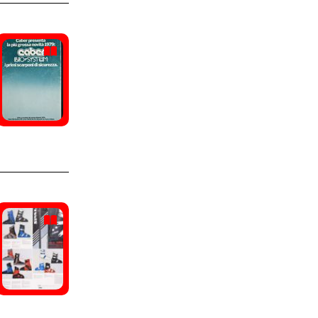
Borg, Bjorn
(1)
Raichle
(27)
Bresolin, Andrea
(1)
Converse
(24)
Bugno, Gianni
(1)
Dynafit
(24)
Cafu (pseudonimo)
(1)
Koflach
(24)
Casse, Alessandro
(1)
Kronos
(24)
Cipollini, Mario
(1)
Dachstein
(23)
Collè, Franco
(1)
Caber
(22)
Colò, Zeno
(1)
Munari
(21)
Di Centa, Manuela
(1)
New Balance
(21)
Dorio, Gabriella
(1)
Rossignol
(21)
Edberg, Stefan
(1)
Etonic
(20)
Gallizio, Morena
(1)
Head
(20)
Giavannetti, Luciano
(1)
Sangiorgio
(18)
Girardelli, Marc
(1)
Alpina
(16)
Hakkinen, Kalevi
(1)
Sidi
(16)