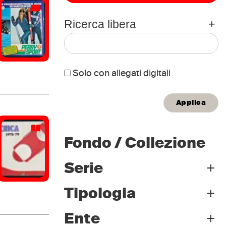
Ricerca libera
+
Solo con allegati digitali
Titolo
Fondo / Collezione
Persone
+
+
Serie
Enti
+
Tipologia
Archivio storico
(1650)
Archivio storico
(1650)
+
Ente
Biblioteca
(220)